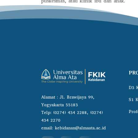
puskesmas, atau klinik ibu dan anak.
PR
D3 
Alamat : Jl. Brawijaya 99,
S1 K
Yogyakarta 55183
Prof
Telp:
(0274) 434 2288, (0274)
434 2270
email:
kebidanan@almaata.ac.id