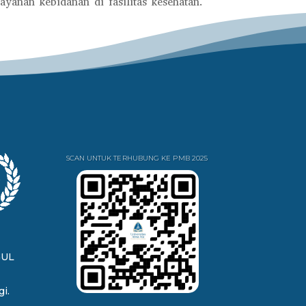
layanan kebidanan di fasilitas kesehatan.
SCAN UNTUK TERHUBUNG KE PMB 2025
GUL
i.